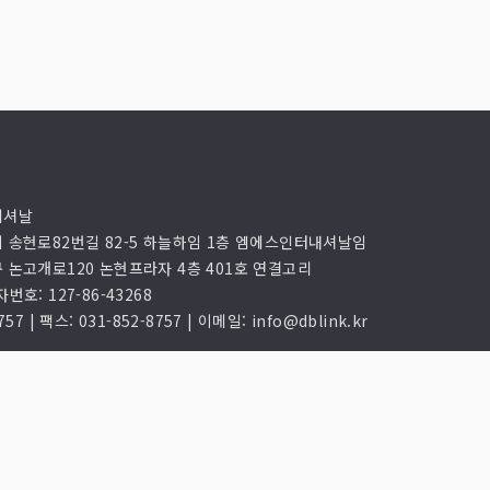
네셔날
시 송현로82번길 82-5 하늘하임 1층 엠에스인터내셔날임
구 논고개로120 논현프라자 4층 401호 연결고리
번호: 127-86-43268
57 | 팩스: 031-852-8757 | 이메일: info@dblink.kr